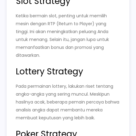
Slot Strategy
Ketika bermain slot, penting untuk memilih
mesin dengan RTP (Return to Player) yang
tinggi. Ini akan meningkatkan peluang Anda
untuk menang. Selain itu, jangan lupa untuk
memanfaatkan bonus dan promosi yang
ditawarkan.
Lottery Strategy
Pada permainan lottery, lakukan riset tentang
angka-angka yang sering muncul. Meskipun
hasilnya acak, beberapa pemain percaya bahwa
analisis angka dapat membantu mereka
membuat keputusan yang lebih baik.
Poker Strategy