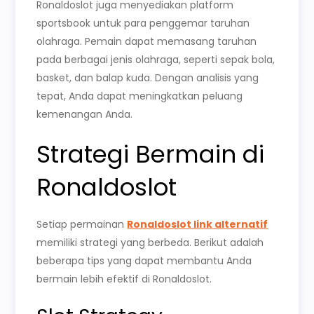
Ronaldoslot juga menyediakan platform
sportsbook untuk para penggemar taruhan
olahraga. Pemain dapat memasang taruhan
pada berbagai jenis olahraga, seperti sepak bola,
basket, dan balap kuda. Dengan analisis yang
tepat, Anda dapat meningkatkan peluang
kemenangan Anda.
Strategi Bermain di
Ronaldoslot
Setiap permainan
Ronaldoslot link alternatif
memiliki strategi yang berbeda. Berikut adalah
beberapa tips yang dapat membantu Anda
bermain lebih efektif di Ronaldoslot.