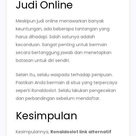
Judi Online
Meskipun judi online menawarkan banyak
keuntungan, ada beberapa tantangan yang
harus dihadapi. Salah satunya adalah
kecanduan. Sangat penting untuk bermain
secara bertanggung jawab dan menetapkan
batasan untuk diri sendiri.
Selain itu, selalu waspada terhadap penipuan.
Pastikan Anda bermain di situs yang terpercaya
seperti Ronaldoslot. Selalu lakukan pengecekan
dan perbandingan sebelum mendaftar.
Kesimpulan
Kesimpulannya,
Ronaldoslot link alternatif