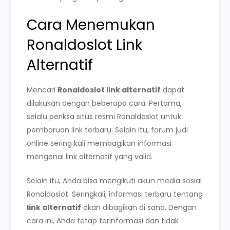
Cara Menemukan
Ronaldoslot Link
Alternatif
Mencari
Ronaldoslot link alternatif
dapat
dilakukan dengan beberapa cara. Pertama,
selalu periksa situs resmi Ronaldoslot untuk
pembaruan link terbaru. Selain itu, forum judi
online sering kali membagikan informasi
mengenai link alternatif yang valid.
Selain itu, Anda bisa mengikuti akun media sosial
Ronaldoslot. Seringkali, informasi terbaru tentang
link alternatif
akan dibagikan di sana. Dengan
cara ini, Anda tetap terinformasi dan tidak