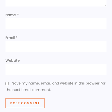
o
Name
*
n
Email
*
Website
Save my name, email, and website in this browser for
the next time I comment.