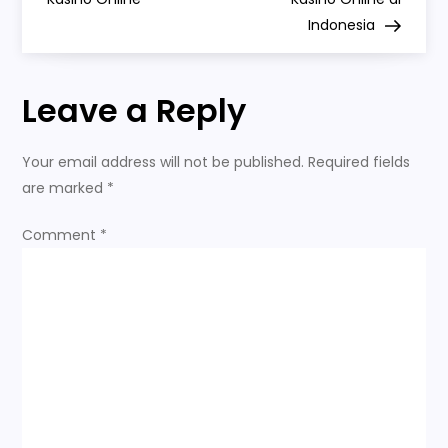
s
Indonesia
t
Leave a Reply
n
a
Your email address will not be published.
Required fields
are marked
*
v
Comment
*
i
g
a
t
i