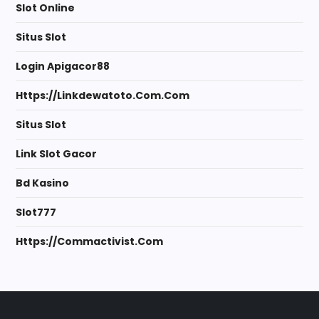
Slot Online
Situs Slot
Login Apigacor88
Https://linkdewatoto.com.com
Situs Slot
Link Slot Gacor
Bd Kasino
Slot777
Https://commactivist.com