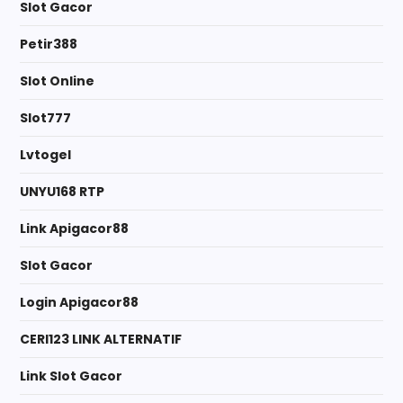
Slot Gacor
Petir388
Slot Online
Slot777
Lvtogel
UNYU168 RTP
Link Apigacor88
Slot Gacor
Login Apigacor88
CERI123 LINK ALTERNATIF
Link Slot Gacor