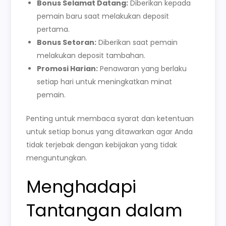
Bonus Selamat Datang:
Diberikan kepada
pemain baru saat melakukan deposit
pertama.
Bonus Setoran:
Diberikan saat pemain
melakukan deposit tambahan.
Promosi Harian:
Penawaran yang berlaku
setiap hari untuk meningkatkan minat
pemain.
Penting untuk membaca syarat dan ketentuan
untuk setiap bonus yang ditawarkan agar Anda
tidak terjebak dengan kebijakan yang tidak
menguntungkan.
Menghadapi
Tantangan dalam