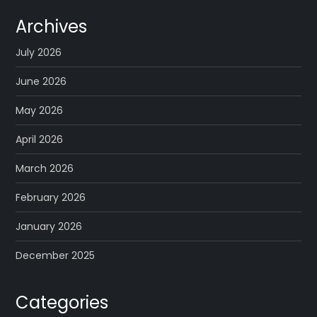
Archives
July 2026
June 2026
May 2026
April 2026
March 2026
February 2026
January 2026
December 2025
Categories