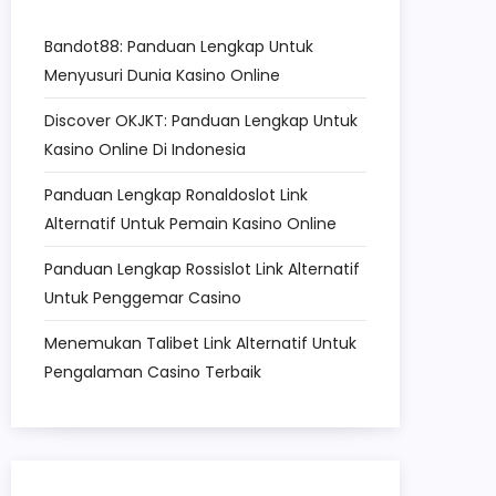
Bandot88: Panduan Lengkap Untuk
Menyusuri Dunia Kasino Online
Discover OKJKT: Panduan Lengkap Untuk
Kasino Online Di Indonesia
Panduan Lengkap Ronaldoslot Link
Alternatif Untuk Pemain Kasino Online
Panduan Lengkap Rossislot Link Alternatif
Untuk Penggemar Casino
Menemukan Talibet Link Alternatif Untuk
Pengalaman Casino Terbaik