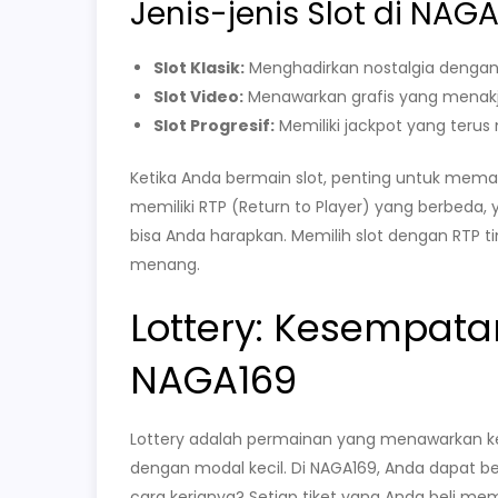
Jenis-jenis Slot di NAG
Slot Klasik:
Menghadirkan nostalgia dengan
Slot Video:
Menawarkan grafis yang menakj
Slot Progresif:
Memiliki jackpot yang teru
Ketika Anda bermain slot, penting untuk mema
memiliki RTP (Return to Player) yang berbed
bisa Anda harapkan. Memilih slot dengan RTP 
menang.
Lottery: Kesempat
NAGA169
Lottery adalah permainan yang menawarkan 
dengan modal kecil. Di NAGA169, Anda dapat ber
cara kerjanya? Setiap tiket yang Anda beli 