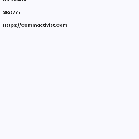
Slot777
Https://commactivist.com