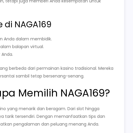
an, tetapi juga memberi Anda kesempatan untuk
e di NAGA169
n Anda dalam membidik.
lam balapan virtual.
r Anda.
 berbeda dari permainan kasino tradisional. Mereka
rsantai sambil tetap bersenang-senang.
apa Memilih NAGA169?
o yang menarik dan beragam. Dari slot hingga
aya tarik tersendiri. Dengan memanfaatkan tips dan
ngkatkan pengalaman dan peluang menang Anda.