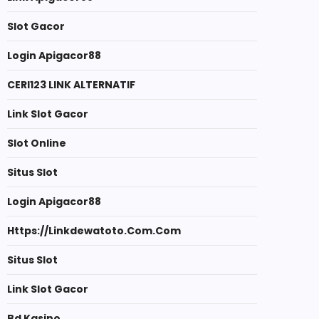
Slot Gacor
Login Apigacor88
CERI123 LINK ALTERNATIF
Link Slot Gacor
Slot Online
Situs Slot
Login Apigacor88
Https://linkdewatoto.com.com
Situs Slot
Link Slot Gacor
Bd Kasino