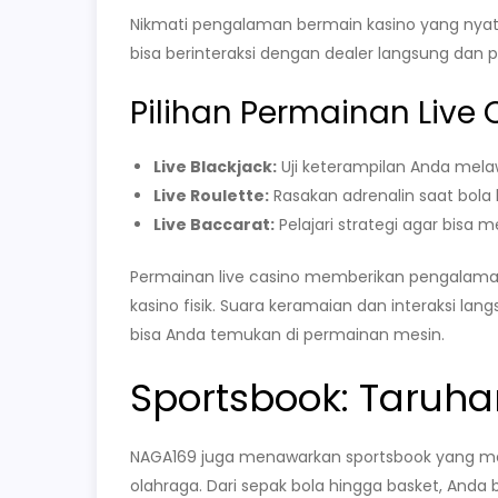
Nikmati pengalaman bermain kasino yang nyat
bisa berinteraksi dengan dealer langsung dan 
Pilihan Permainan Live
Live Blackjack:
Uji keterampilan Anda mela
Live Roulette:
Rasakan adrenalin saat bola 
Live Baccarat:
Pelajari strategi agar bis
Permainan live casino memberikan pengalama
kasino fisik. Suara keramaian dan interaksi l
bisa Anda temukan di permainan mesin.
Sportsbook: Taruh
NAGA169 juga menawarkan sportsbook yang me
olahraga. Dari sepak bola hingga basket, And