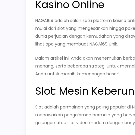
Kasino Online
NAGA169 adalah salah satu platform kasino o
mulai dari slot yang mengesankan hingga poke
dunia perjudian dengan kemudahan yang ditawar
lihat apa yang membuat NAGA169 unik.
Dalam artikel ini, Anda akan menemukan berbag
menang, serta beberapa strategi untuk memaks
Anda untuk meraih kemenangan besar!
Slot: Mesin Keberu
Slot adalah permainan yang paling populer di 
menawarkan pengalaman bermain yang bervari
gulungan atau slot video modern dengan bany