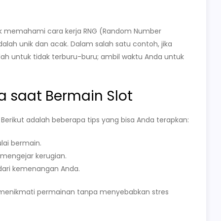
uk memahami cara kerja RNG (Random Number
lah unik dan acak. Dalam salah satu contoh, jika
ah untuk tidak terburu-buru; ambil waktu Anda untuk
a saat Bermain Slot
 Berikut adalah beberapa tips yang bisa Anda terapkan:
ai bermain.
 mengejar kerugian.
 dari kemenangan Anda.
t menikmati permainan tanpa menyebabkan stres