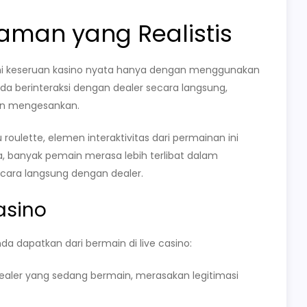
laman yang Realistis
i keseruan kasino nyata hanya dengan menggunakan
a berinteraksi dengan dealer secara langsung,
an mengesankan.
oulette, elemen interaktivitas dari permainan ini
 banyak pemain merasa lebih terlibat dalam
ecara langsung dengan dealer.
asino
 dapatkan dari bermain di live casino:
ealer yang sedang bermain, merasakan legitimasi