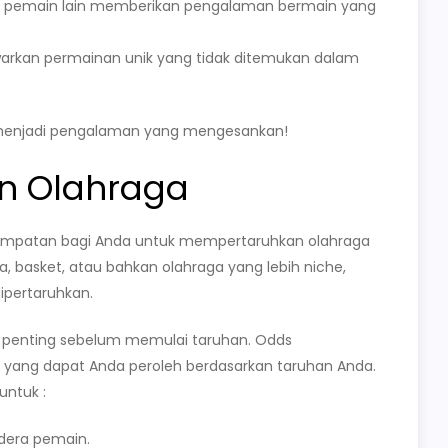
 dan pemain lain memberikan pengalaman bermain yang
warkan permainan unik yang tidak ditemukan dalam
menjadi pengalaman yang mengesankan!
an Olahraga
mpatan bagi Anda untuk mempertaruhkan olahraga
, basket, atau bahkan olahraga yang lebih niche,
ipertaruhkan.
 penting sebelum memulai taruhan. Odds
ang dapat Anda peroleh berdasarkan taruhan Anda.
untuk :
edera pemain.