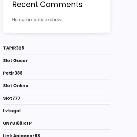
Recent Comments
No comments to show.
TAPIR328
Slot Gacor
Petir388
Slot Online
Slot777
Lvtogel
UNYU168 RTP
Link Apigacor88