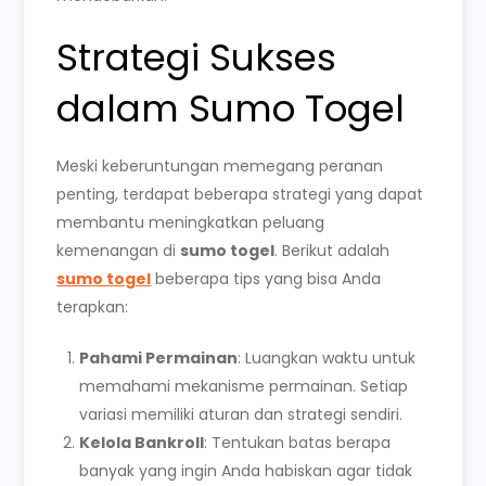
Strategi Sukses
dalam Sumo Togel
Meski keberuntungan memegang peranan
penting, terdapat beberapa strategi yang dapat
membantu meningkatkan peluang
kemenangan di
sumo togel
. Berikut adalah
sumo togel
beberapa tips yang bisa Anda
terapkan:
Pahami Permainan
: Luangkan waktu untuk
memahami mekanisme permainan. Setiap
variasi memiliki aturan dan strategi sendiri.
Kelola Bankroll
: Tentukan batas berapa
banyak yang ingin Anda habiskan agar tidak