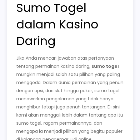
Sumo Togel
dalam Kasino
Daring
Jika Anda mencari jawaban atas pertanyaan
tentang permainan kasino daring,
sumo togel
mungkin menjadi salah satu pilihan yang paling
menggoda. Dalam dunia permainan yang penuh
dengan opsi, dari slot hingga poker, sumo togel
menawarkan pengalaman yang tidak hanya
menghibur tetapi juga penuh tantangan. Di sini,
kami akan menggali lebih dalam tentang apa itu
sumo togel, ragam permainannya, dan
mengapa ia menjadi pilihan yang begitu populer
di kalangan penggemar judi online.