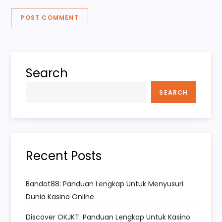
Search
SEARCH
Recent Posts
Bandot88: Panduan Lengkap Untuk Menyusuri
Dunia Kasino Online
Discover OKJKT: Panduan Lengkap Untuk Kasino