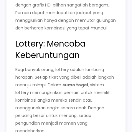
dengan grafis HD, pilihan sangatlah beragam.
Pemain dapat mendapatkan jackpot yang
menggiurkan hanya dengan memutar gulungan
dan berharap kombinasi yang tepat muncul.
Lottery: Mencoba
Keberuntungan
Bagi banyak orang, lottery adalah lambang
harapan. Setiap tiket yang dibeli adalah langkah
menuju mimpi. Dalam
sumo togel
, sistem
lottery memungkinkan pemain untuk memilih
kombinasi angka mereka sendiri atau
menggunakan angka secara acak. Dengan
peluang besar untuk menang, setiap
pengundian menjadi momen yang
mendebarkan.