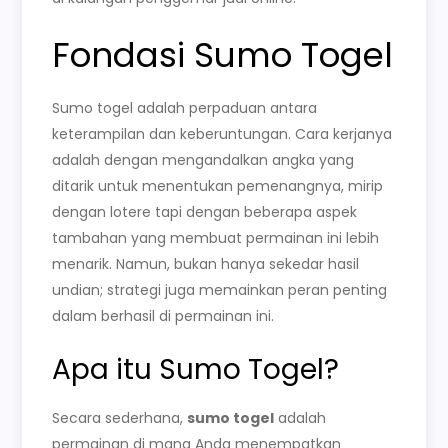
Fondasi Sumo Togel
Sumo togel adalah perpaduan antara
keterampilan dan keberuntungan. Cara kerjanya
adalah dengan mengandalkan angka yang
ditarik untuk menentukan pemenangnya, mirip
dengan lotere tapi dengan beberapa aspek
tambahan yang membuat permainan ini lebih
menarik. Namun, bukan hanya sekedar hasil
undian; strategi juga memainkan peran penting
dalam berhasil di permainan ini.
Apa itu Sumo Togel?
Secara sederhana,
sumo togel
adalah
permainan di mana Anda menempatkan