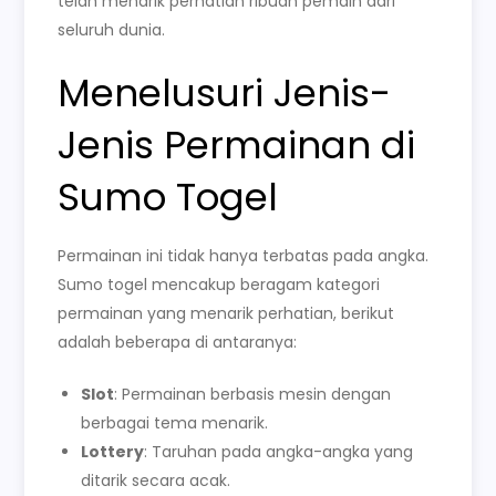
telah menarik perhatian ribuan pemain dari
seluruh dunia.
Menelusuri Jenis-
Jenis Permainan di
Sumo Togel
Permainan ini tidak hanya terbatas pada angka.
Sumo togel mencakup beragam kategori
permainan yang menarik perhatian, berikut
adalah beberapa di antaranya:
Slot
: Permainan berbasis mesin dengan
berbagai tema menarik.
Lottery
: Taruhan pada angka-angka yang
ditarik secara acak.