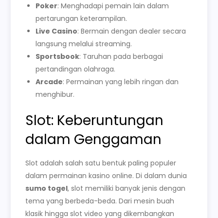
Poker
: Menghadapi pemain lain dalam
pertarungan keterampilan.
Live Casino
: Bermain dengan dealer secara
langsung melalui streaming.
Sportsbook
: Taruhan pada berbagai
pertandingan olahraga.
Arcade
: Permainan yang lebih ringan dan
menghibur.
Slot: Keberuntungan
dalam Genggaman
Slot adalah salah satu bentuk paling populer
dalam permainan kasino online. Di dalam dunia
sumo togel
, slot memiliki banyak jenis dengan
tema yang berbeda-beda. Dari mesin buah
klasik hingga slot video yang dikembangkan