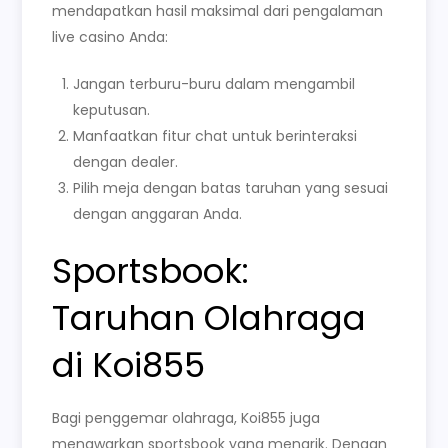
mendapatkan hasil maksimal dari pengalaman
live casino Anda:
Jangan terburu-buru dalam mengambil
keputusan.
Manfaatkan fitur chat untuk berinteraksi
dengan dealer.
Pilih meja dengan batas taruhan yang sesuai
dengan anggaran Anda.
Sportsbook:
Taruhan Olahraga
di Koi855
Bagi penggemar olahraga, Koi855 juga
menawarkan sportsbook yang menarik. Dengan