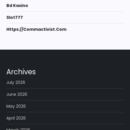
Bd Kasino
Slot777
Https://commactivist.com
Archives
July 2026
June 2026
May 2026
April 2026