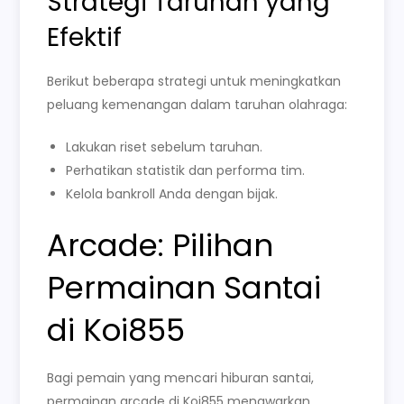
Strategi Taruhan yang
Efektif
Berikut beberapa strategi untuk meningkatkan
peluang kemenangan dalam taruhan olahraga:
Lakukan riset sebelum taruhan.
Perhatikan statistik dan performa tim.
Kelola bankroll Anda dengan bijak.
Arcade: Pilihan
Permainan Santai
di Koi855
Bagi pemain yang mencari hiburan santai,
permainan arcade di Koi855 menawarkan