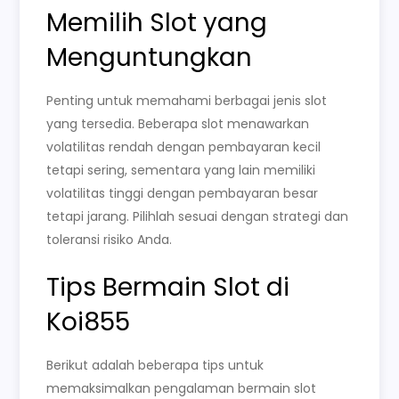
Memilih Slot yang
Menguntungkan
Penting untuk memahami berbagai jenis slot
yang tersedia. Beberapa slot menawarkan
volatilitas rendah dengan pembayaran kecil
tetapi sering, sementara yang lain memiliki
volatilitas tinggi dengan pembayaran besar
tetapi jarang. Pilihlah sesuai dengan strategi dan
toleransi risiko Anda.
Tips Bermain Slot di
Koi855
Berikut adalah beberapa tips untuk
memaksimalkan pengalaman bermain slot