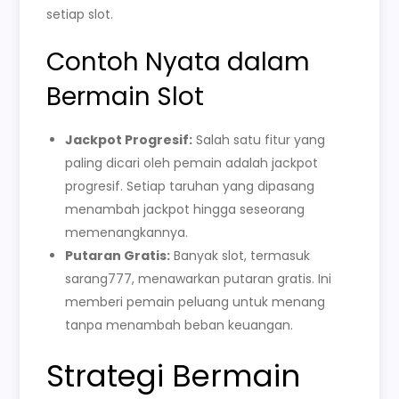
setiap slot.
Contoh Nyata dalam
Bermain Slot
Jackpot Progresif:
Salah satu fitur yang
paling dicari oleh pemain adalah jackpot
progresif. Setiap taruhan yang dipasang
menambah jackpot hingga seseorang
memenangkannya.
Putaran Gratis:
Banyak slot, termasuk
sarang777, menawarkan putaran gratis. Ini
memberi pemain peluang untuk menang
tanpa menambah beban keuangan.
Strategi Bermain