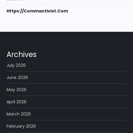
Https://commactivist.com
Archives
July 2026
June 2026
May 2026
April 2026
March 2026
February 2026