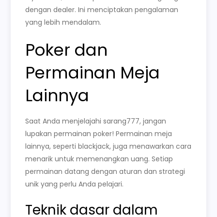
dengan dealer. Ini menciptakan pengalaman
yang lebih mendalam.
Poker dan
Permainan Meja
Lainnya
Saat Anda menjelajahi sarang777, jangan
lupakan permainan poker! Permainan meja
lainnya, seperti blackjack, juga menawarkan cara
menarik untuk memenangkan uang. Setiap
permainan datang dengan aturan dan strategi
unik yang perlu Anda pelajari.
Teknik dasar dalam