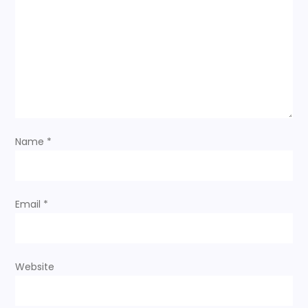
g
a
t
i
o
Name
*
n
Email
*
Website