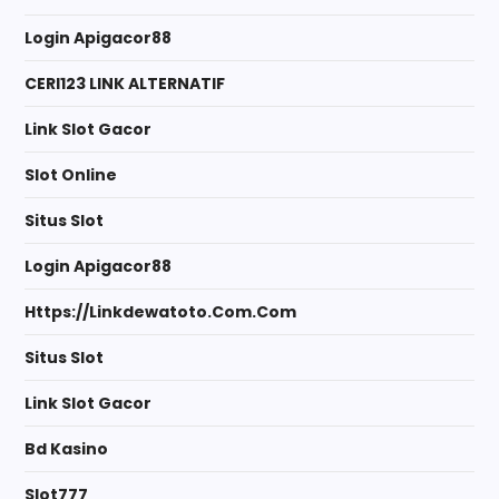
Login Apigacor88
CERI123 LINK ALTERNATIF
Link Slot Gacor
Slot Online
Situs Slot
Login Apigacor88
Https://linkdewatoto.com.com
Situs Slot
Link Slot Gacor
Bd Kasino
Slot777